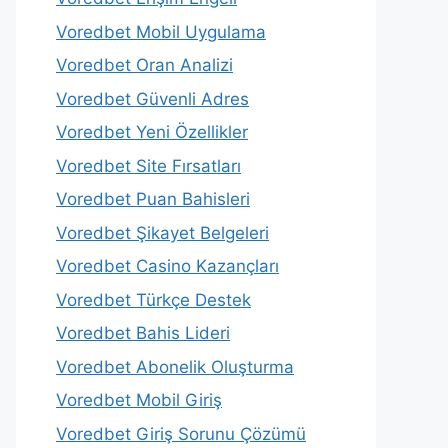
Voredbet Mobil Uygulama
Voredbet Oran Analizi
Voredbet Güvenli Adres
Voredbet Yeni Özellikler
Voredbet Site Fırsatları
Voredbet Puan Bahisleri
Voredbet Şikayet Belgeleri
Voredbet Casino Kazançları
Voredbet Türkçe Destek
Voredbet Bahis Lideri
Voredbet Abonelik Oluşturma
Voredbet Mobil Giriş
Voredbet Giriş Sorunu Çözümü