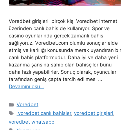
Voredbet girişleri birçok kişi Voredbet internet
üzerinden canlı bahis de kullanıyor. Spor ve
casino oyunlarında gerçek zamanlı bahis
sağlıyoruz. Voredbet.com olumlu sonuçlar elde
etmiş ve karlılığı konusunda merak uyandıran bir
canlı bahis platformudur. Daha iyi ve daha yeni
kazanma şansına sahip olan bahisçiler bunu
daha hızlı yapabilirler. Sonuç olarak, oyuncular
tarafından geniş çapta tercih edilmesi …
Devamını oku…
Kategoriler
Voredbet
Etiketler
voredbet canlı bahisler
,
voredbet girişleri
,
voredbet whatsapp