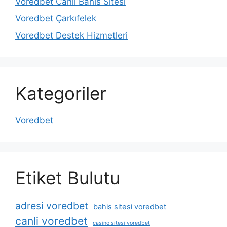
Voredbet Canlı Bahis Sitesi
Voredbet Çarkıfelek
Voredbet Destek Hizmetleri
Kategoriler
Voredbet
Etiket Bulutu
adresi voredbet
bahis sitesi voredbet
canli voredbet
casino sitesi voredbet