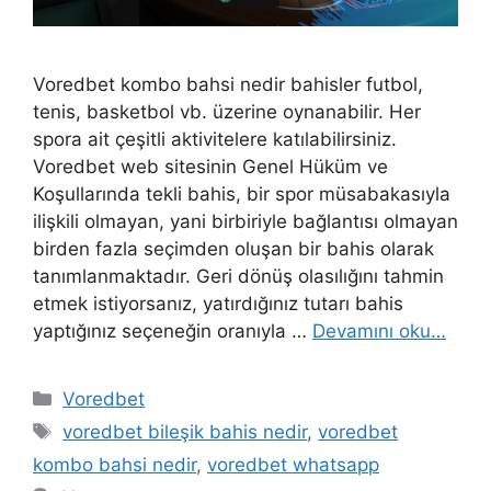
Voredbet kombo bahsi nedir bahisler futbol,
tenis, basketbol vb. üzerine oynanabilir. Her
spora ait çeşitli aktivitelere katılabilirsiniz.
Voredbet web sitesinin Genel Hüküm ve
Koşullarında tekli bahis, bir spor müsabakasıyla
ilişkili olmayan, yani birbiriyle bağlantısı olmayan
birden fazla seçimden oluşan bir bahis olarak
tanımlanmaktadır. Geri dönüş olasılığını tahmin
etmek istiyorsanız, yatırdığınız tutarı bahis
yaptığınız seçeneğin oranıyla …
Devamını oku…
Kategoriler
Voredbet
Etiketler
voredbet bileşik bahis nedir
,
voredbet
kombo bahsi nedir
,
voredbet whatsapp