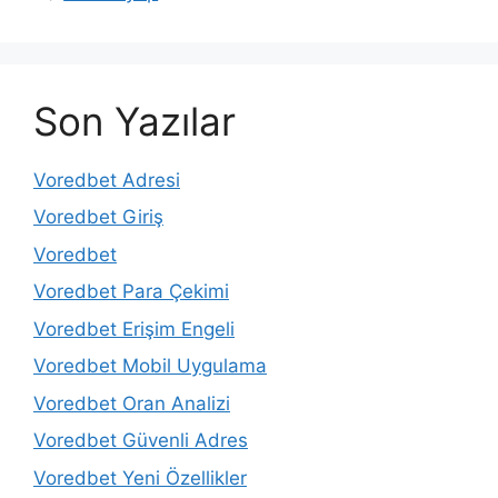
Son Yazılar
Voredbet Adresi
Voredbet Giriş
Voredbet
Voredbet Para Çekimi
Voredbet Erişim Engeli
Voredbet Mobil Uygulama
Voredbet Oran Analizi
Voredbet Güvenli Adres
Voredbet Yeni Özellikler