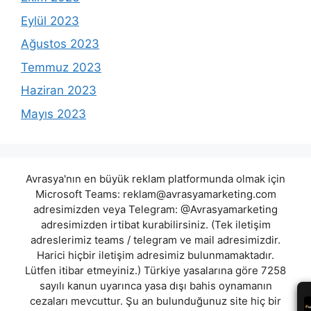
Eylül 2023
Ağustos 2023
Temmuz 2023
Haziran 2023
Mayıs 2023
Avrasya'nın en büyük reklam platformunda olmak için
Microsoft Teams:
reklam@avrasyamarketing.com
adresimizden veya Telegram: @Avrasyamarketing
adresimizden irtibat kurabilirsiniz. (Tek iletişim
adreslerimiz teams / telegram ve mail adresimizdir.
Harici hiçbir iletişim adresimiz bulunmamaktadır.
Lütfen itibar etmeyiniz.) Türkiye yasalarına göre 7258
sayılı kanun uyarınca yasa dışı bahis oynamanın
cezaları mevcuttur. Şu an bulunduğunuz site hiç bir