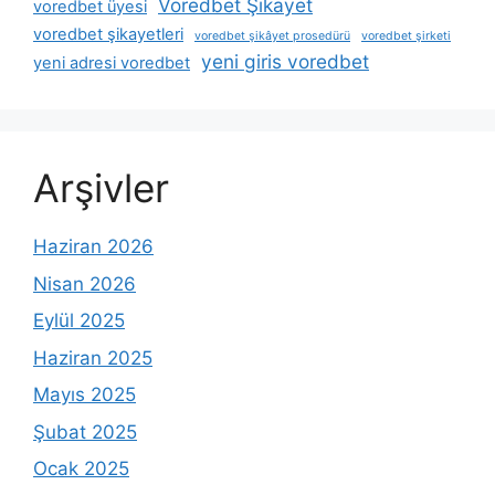
Voredbet Şikayet
voredbet üyesi
voredbet şikayetleri
voredbet şikâyet prosedürü
voredbet şirketi
yeni giris voredbet
yeni adresi voredbet
Arşivler
Haziran 2026
Nisan 2026
Eylül 2025
Haziran 2025
Mayıs 2025
Şubat 2025
Ocak 2025