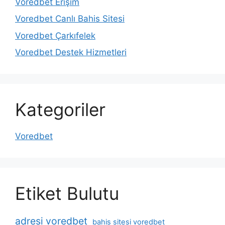
Voredbet Erişim
Voredbet Canlı Bahis Sitesi
Voredbet Çarkıfelek
Voredbet Destek Hizmetleri
Kategoriler
Voredbet
Etiket Bulutu
adresi voredbet
bahis sitesi voredbet