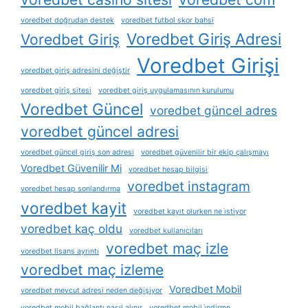
voredbet doğrudan destek
voredbet futbol skor bahsi
Voredbet Giriş Adresi
Voredbet Giriş
Voredbet Girişi
voredbet giriş adresini değiştir
voredbet giriş sitesi
voredbet giriş uygulamasının kurulumu
Voredbet Güncel
voredbet güncel adres
voredbet güncel adresi
voredbet güncel giriş son adresi
voredbet güvenilir bir ekip çalışmayı
Voredbet Güvenilir Mi
voredbet hesap bilgisi
voredbet instagram
voredbet hesap sonlandırma
voredbet kayit
voredbet kayıt olurken ne i̇stiyor
voredbet kaç oldu
voredbet kullanıcıları
voredbet maç izle
voredbet lisans ayrıntı
voredbet maç izleme
Voredbet Mobil
voredbet mevcut adresi neden değişiyor
voredbet mobil bağlantı nasıl alınır
voredbet mobil i̇ndirme