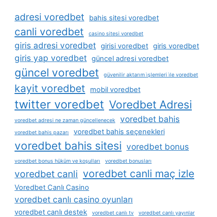
adresi voredbet
bahis sitesi voredbet
canli voredbet
casino sitesi voredbet
giris adresi voredbet
girisi voredbet
giris voredbet
giris yap voredbet
güncel adresi voredbet
güncel voredbet
güvenilir aktarım i̇şlemleri i̇le voredbet
kayit voredbet
mobil voredbet
twitter voredbet
Voredbet Adresi
voredbet bahis
voredbet adresi ne zaman güncellenecek
voredbet bahis seçenekleri
voredbet bahis pazarı
voredbet bahis sitesi
voredbet bonus
voredbet bonus hüküm ve koşulları
voredbet bonusları
voredbet canli maç izle
voredbet canli
Voredbet Canlı Casino
voredbet canlı casino oyunları
voredbet canlı destek
voredbet canlı tv
voredbet canlı yayınlar