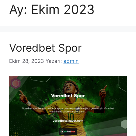
Ay:
Ekim 2023
Voredbet Spor
Ekim 28, 2023
Yazarı:
admin