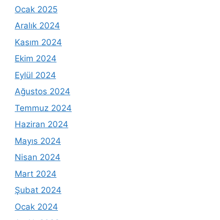
Ocak 2025
Aralık 2024
Kasım 2024
Ekim 2024
Eylül 2024
Ağustos 2024
Temmuz 2024
Haziran 2024
Mayıs 2024
Nisan 2024
Mart 2024
Şubat 2024
Ocak 2024