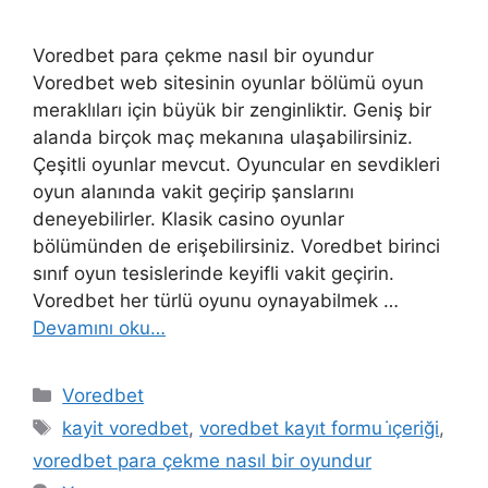
Voredbet para çekme nasıl bir oyundur
Voredbet web sitesinin oyunlar bölümü oyun
meraklıları için büyük bir zenginliktir. Geniş bir
alanda birçok maç mekanına ulaşabilirsiniz.
Çeşitli oyunlar mevcut. Oyuncular en sevdikleri
oyun alanında vakit geçirip şanslarını
deneyebilirler. Klasik casino oyunlar
bölümünden de erişebilirsiniz. Voredbet birinci
sınıf oyun tesislerinde keyifli vakit geçirin.
Voredbet her türlü oyunu oynayabilmek …
Devamını oku…
Kategoriler
Voredbet
Etiketler
kayit voredbet
,
voredbet kayıt formu i̇çeriği
,
voredbet para çekme nasıl bir oyundur