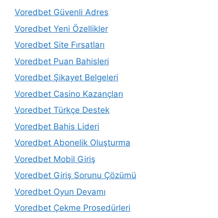
Voredbet Güvenli Adres
Voredbet Yeni Özellikler
Voredbet Site Fırsatları
Voredbet Puan Bahisleri
Voredbet Şikayet Belgeleri
Voredbet Casino Kazançları
Voredbet Türkçe Destek
Voredbet Bahis Lideri
Voredbet Abonelik Oluşturma
Voredbet Mobil Giriş
Voredbet Giriş Sorunu Çözümü
Voredbet Oyun Devamı
Voredbet Çekme Prosedürleri