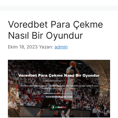
Voredbet Para Çekme
Nasıl Bir Oyundur
Ekim 18, 2023
Yazarı:
admin