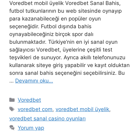
Voredbet mobil üyelik Voredbet Sanal Bahis,
futbol tutkunlarının bu web sitesinde oynayıp
para kazanabileceği en popüler oyun
seçeneğidir. Futbol dışında bahis
oynayabileceğiniz birçok spor dalı
bulunmaktadır. Türkiye’nin en iyi sanal oyun
sağlayıcısı Voredbet, üyelerine çeşitli test
teşvikleri de sunuyor. Ayrıca akıllı telefonunuzu
kullanarak siteye giriş yapabilir ve kayıt olduktan
sonra sanal bahis seçeneğini seçebilirsiniz. Bu
…
Devamını oku…
Kategoriler
Voredbet
Etiketler
voredbet com
,
voredbet mobil üyelik
,
voredbet sanal casino oyunları
Yorum yap