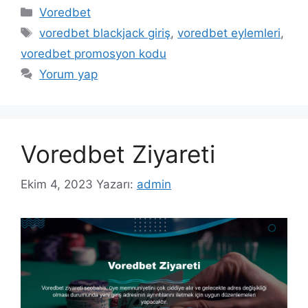
Kategoriler
Voredbet
Etiketler
voredbet blackjack giriş
,
voredbet eylemleri
,
voredbet promosyon kodu
Yorum yap
Voredbet Ziyareti
Ekim 4, 2023
Yazarı:
admin