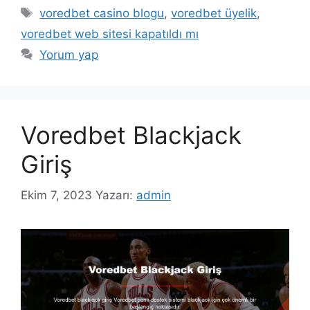
Etiketler
voredbet casino blogu
,
voredbet üyelik
,
voredbet web sitesi kapatıldı mı
Yorum yap
Voredbet Blackjack
Giriş
Ekim 7, 2023
Yazarı:
admin