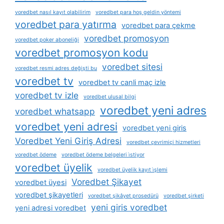
voredbet nasıl kayıt olabilirim
voredbet para hoş geldin yöntemi
voredbet para yatırma
voredbet para çekme
voredbet promosyon
voredbet poker aboneliği
voredbet promosyon kodu
voredbet sitesi
voredbet resmi adres değişti bu
voredbet tv
voredbet tv canli maç izle
voredbet tv izle
voredbet ulusal bilgi
voredbet yeni adres
voredbet whatsapp
voredbet yeni adresi
voredbet yeni giris
Voredbet Yeni Giriş Adresi
voredbet çevrimiçi hizmetleri
voredbet ödeme
voredbet ödeme belgeleri i̇stiyor
voredbet üyelik
voredbet üyelik kayıt i̇şlemi
Voredbet Şikayet
voredbet üyesi
voredbet şikayetleri
voredbet şikâyet prosedürü
voredbet şirketi
yeni giris voredbet
yeni adresi voredbet