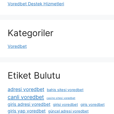
Voredbet Destek Hizmetleri
Kategoriler
Voredbet
Etiket Bulutu
adresi voredbet
bahis sitesi voredbet
canli voredbet
casino sitesi voredbet
giris adresi voredbet
girisi voredbet
giris voredbet
giris yap voredbet
güncel adresi voredbet