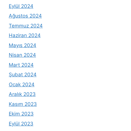
Eylül 2024
Ağustos 2024
Temmuz 2024
Haziran 2024
Mayıs 2024
Nisan 2024
Mart 2024
Şubat 2024
Ocak 2024
Aralık 2023
Kasım 2023
Ekim 2023
Eylül 2023