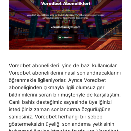
Voredbet abonelikleri yine de bazı kullanıcılar
Voredbet aboneliklerini nasıl sonlandıracaklarını
öğrenmekle ilgileniyorlar. Ayrıca Voredbet
aboneliğinden çıkmayla ilgili olumsuz geri
bildirimlerini soran bir müşteriyle de karşılaştım.
Canlı bahis desteğimiz sayesinde üyeliğinizi
istediğiniz zaman sonlandırma özgürlüğüne
sahipsiniz. Voredbet herhangi bir sebep
göstermeksizin üyeliği sonlandırma yetkisinin