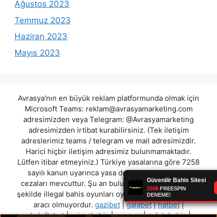
Ağustos 2023
Temmuz 2023
Haziran 2023
Mayıs 2023
Avrasya'nın en büyük reklam platformunda olmak için
Microsoft Teams:
reklam@avrasyamarketing.com
adresimizden veya Telegram: @Avrasyamarketing
adresimizden irtibat kurabilirsiniz. (Tek iletişim
adreslerimiz teams / telegram ve mail adresimizdir.
Harici hiçbir iletişim adresimiz bulunmamaktadır.
Lütfen itibar etmeyiniz.) Türkiye yasalarına göre 7258
sayılı kanun uyarınca yasa dışı bahis oynamanın
cezaları mevcuttur. Şu an bulunduğunuz site hiç bir
şekilde illegal bahis oyunları oynatmıyor ve oynamaya
aracı olmuyordur.
gazibet
|
galabet
|
hatbet
|
skyloftsbet
|
primebahis
|
şansına
|
galatabahis
|