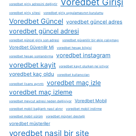
Voredbet Girişi
voredbet giriş adresini değiştir
voredbet giriş sitesi
voredbet giriş uygulamasının kurulumu
Voredbet Güncel
voredbet güncel adres
voredbet güncel adresi
voredbet güncel giriş son adresi
voredbet güvenilir bir ekip çalışmayı
Voredbet Güvenilir Mi
voredbet hesap bilgisi
voredbet instagram
voredbet hesap sonlandırma
voredbet kayit
voredbet kayıt olurken ne i̇stiyor
voredbet kaç oldu
voredbet kullanıcıları
voredbet maç izle
voredbet lisans ayrıntı
voredbet maç izleme
Voredbet Mobil
voredbet mevcut adresi neden değişiyor
voredbet mobil bağlantı nasıl alınır
voredbet mobil i̇ndirme
voredbet mobil sürüm
voredbet müşteri desteği
voredbet müşteriler
voredbet nasil bir site