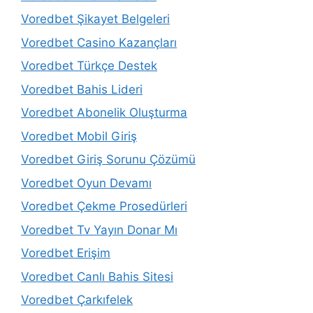
Voredbet Şikayet Belgeleri
Voredbet Casino Kazançları
Voredbet Türkçe Destek
Voredbet Bahis Lideri
Voredbet Abonelik Oluşturma
Voredbet Mobil Giriş
Voredbet Giriş Sorunu Çözümü
Voredbet Oyun Devamı
Voredbet Çekme Prosedürleri
Voredbet Tv Yayın Donar Mı
Voredbet Erişim
Voredbet Canlı Bahis Sitesi
Voredbet Çarkıfelek