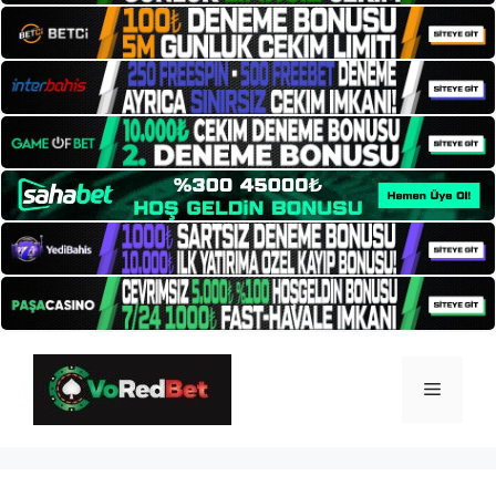
İçeriğe
atla
Menü