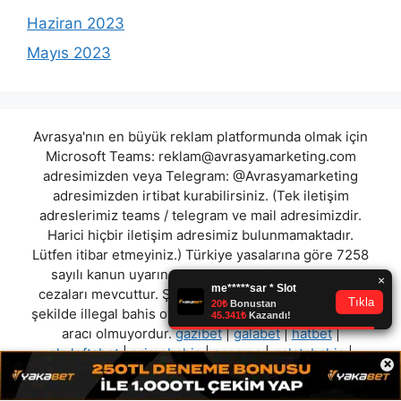
Haziran 2023
Mayıs 2023
Avrasya'nın en büyük reklam platformunda olmak için
Microsoft Teams:
reklam@avrasyamarketing.com
adresimizden veya Telegram: @Avrasyamarketing
adresimizden irtibat kurabilirsiniz. (Tek iletişim
adreslerimiz teams / telegram ve mail adresimizdir.
Harici hiçbir iletişim adresimiz bulunmamaktadır.
Lütfen itibar etmeyiniz.) Türkiye yasalarına göre 7258
sayılı kanun uyarınca yasa dışı bahis oynamanın
cezaları mevcuttur. Şu an bulunduğunuz site hiç bir
şekilde illegal bahis oyunları oynatmıyor ve oynamaya
aracı olmuyordur.
gazibet
|
galabet
|
hatbet
|
skyloftsbet
|
primebahis
|
şansına
|
galatabahis
|
×
casinova