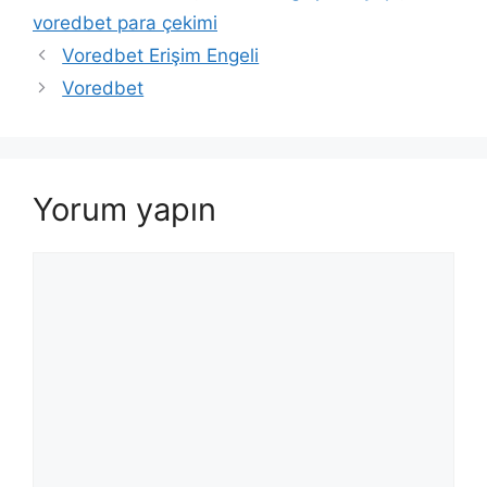
voredbet para çekimi
Voredbet Erişim Engeli
Voredbet
Yorum yapın
Yorum