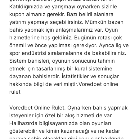
Katıldığınızda ve yarışmayı oynarken sizinle
kupon almanız gerekir. Bazı belirli alanlara
yatırım yapmayı seçebilirsiniz. Mümkün bazen
bahis yapmak için anlaşmalarımız var. Oyun
hizmetlerine hoş geldiniz. Bugünün rotası çok
önemli ve önce yapılması gerekiyor. Ayrıca lig ve
spor endüstrisi sıralamalarına da bakabilirsiniz.
Sistem bahisleri, oyunun sonucunu tahmin
etmek için tasarlanmış bir kural sistemine
dayanan bahislerdir. İstatistikler ve sonuçlar
hakkında bilgi de verilmiştir.Voredbet online
rulet
Voredbet Online Rulet. Oynarken bahis yapmak
isteyenler için özel bir akış hizmeti de var.
Halihazırda bilgisayarınızda olan oyunları
gösterebilir ve kimin kazanacağı ve ne kadar
paraya sahip olacakları gibi sonuçlar hakkında