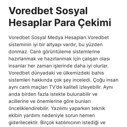
Voredbet Sosyal
Hesaplar Para Çekimi
Voredbet Sosyal Medya Hesapları.Voredbet
sisteminin iyi bir altyapı vardır, bu yüzden
donmaz. Canlı görüntüleme sistemlerine
hazırlanmak ve hazırlanmak için çalışan olası
insanlar her zaman işlerinde daha iyi olurlar.
Voredbet dünyadaki ve ülkemizdeki bahis
sistemleri hakkında çok şey inceledi. Çoğu insan
aynı canlı maçları TV’de kaliteli izleyebilir. Aynı
anda birden fazla istekte bulunabilir ve
acillerine ve önemlerine göre bunları
önceliklendirebilir. Yazılımı yaparken teknik
ekibin yardımı nedeniyle sorun hemen
giderilecektir. Birçok katılımcının istediği ve