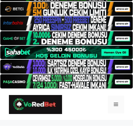
İçeriğe
atla
Menü