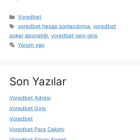
Kategoriler
Voredbet
Etiketler
voredbet hesap sonlandırma
,
voredbet
poker aboneliği
,
voredbet yeni giris
Yorum yap
Son Yazılar
Voredbet Adresi
Voredbet Giriş
Voredbet
Voredbet Para Çekimi
Voredbet Erişim Engeli