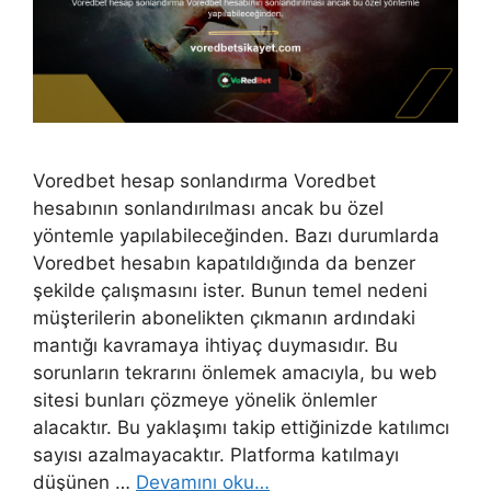
Voredbet hesap sonlandırma Voredbet
hesabının sonlandırılması ancak bu özel
yöntemle yapılabileceğinden. Bazı durumlarda
Voredbet hesabın kapatıldığında da benzer
şekilde çalışmasını ister. Bunun temel nedeni
müşterilerin abonelikten çıkmanın ardındaki
mantığı kavramaya ihtiyaç duymasıdır. Bu
sorunların tekrarını önlemek amacıyla, bu web
sitesi bunları çözmeye yönelik önlemler
alacaktır. Bu yaklaşımı takip ettiğinizde katılımcı
sayısı azalmayacaktır. Platforma katılmayı
düşünen …
Devamını oku…