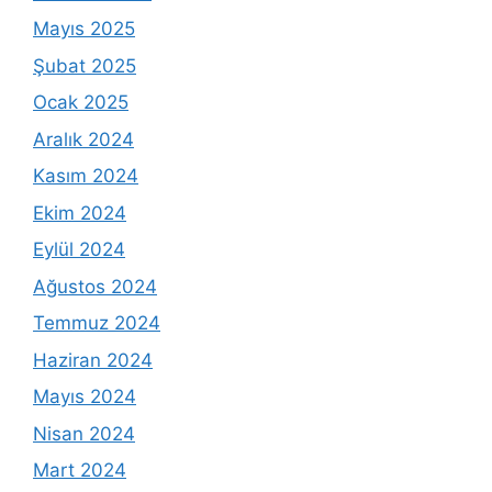
Mayıs 2025
Şubat 2025
Ocak 2025
Aralık 2024
Kasım 2024
Ekim 2024
Eylül 2024
Ağustos 2024
Temmuz 2024
Haziran 2024
Mayıs 2024
Nisan 2024
Mart 2024