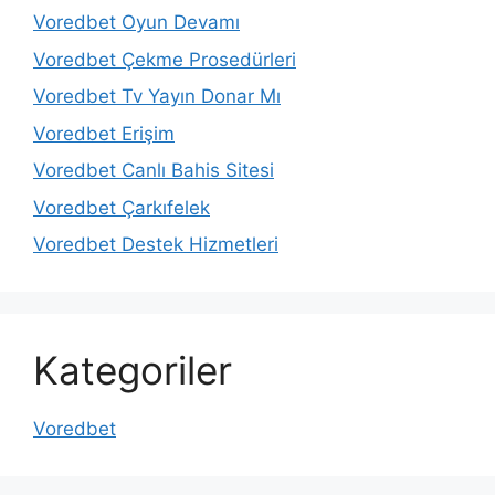
Voredbet Oyun Devamı
Voredbet Çekme Prosedürleri
Voredbet Tv Yayın Donar Mı
Voredbet Erişim
Voredbet Canlı Bahis Sitesi
Voredbet Çarkıfelek
Voredbet Destek Hizmetleri
Kategoriler
Voredbet