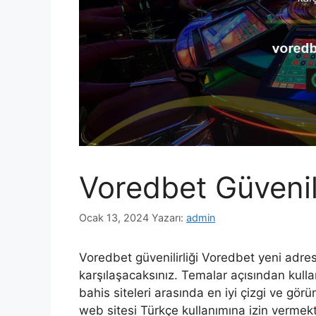
Voredbet Güvenili
Ocak 13, 2024
Yazarı:
admin
Voredbet güvenilirliği Voredbet yeni adres
karşılaşacaksınız. Temalar açısından kulla
bahis siteleri arasında en iyi çizgi ve görü
web sitesi Türkçe kullanımına izin vermekte