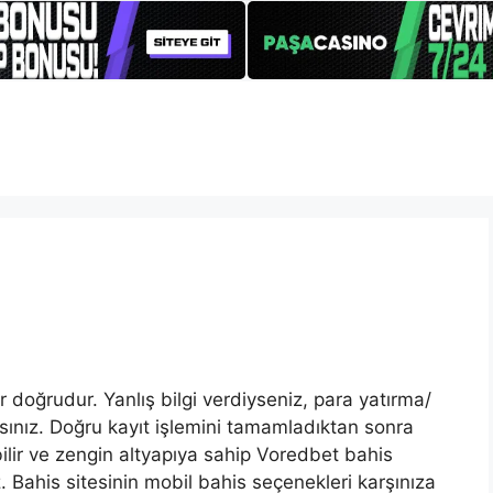
doğrudur. Yanlış bilgi verdiyseniz, para yatırma/
rsınız. Doğru kayıt işlemini tamamladıktan sonra
ir ve zengin altyapıya sahip Voredbet bahis
z. Bahis sitesinin mobil bahis seçenekleri karşınıza