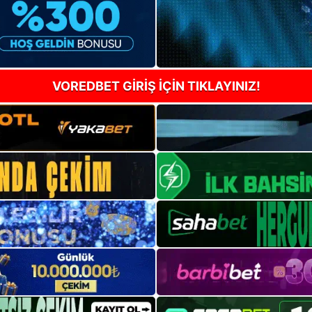
VOREDBET GİRİŞ İÇİN TIKLAYINIZ!