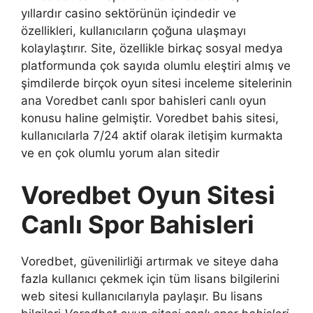
yıllardır casino sektörünün içindedir ve
özellikleri, kullanıcıların çoğuna ulaşmayı
kolaylaştırır. Site, özellikle birkaç sosyal medya
platformunda çok sayıda olumlu eleştiri almış ve
şimdilerde birçok oyun sitesi inceleme sitelerinin
ana Voredbet canlı spor bahisleri canlı oyun
konusu haline gelmiştir. Voredbet bahis sitesi,
kullanıcılarla 7/24 aktif olarak iletişim kurmakta
ve en çok olumlu yorum alan sitedir
Voredbet Oyun Sitesi
Canlı Spor Bahisleri
Voredbet, güvenilirliği artırmak ve siteye daha
fazla kullanıcı çekmek için tüm lisans bilgilerini
web sitesi kullanıcılarıyla paylaşır. Bu lisans