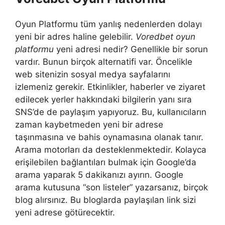
Oyun Platformu tüm yanlış nedenlerden dolayı
yeni bir adres haline gelebilir.
Voredbet oyun
platformu
yeni adresi nedir? Genellikle bir sorun
vardır. Bunun birçok alternatifi var. Öncelikle
web sitenizin sosyal medya sayfalarını
izlemeniz gerekir. Etkinlikler, haberler ve ziyaret
edilecek yerler hakkındaki bilgilerin yanı sıra
SNS’de de paylaşım yapıyoruz. Bu, kullanıcıların
zaman kaybetmeden yeni bir adrese
taşınmasına ve bahis oynamasına olanak tanır.
Arama motorları da desteklenmektedir. Kolayca
erişilebilen bağlantıları bulmak için Google’da
arama yaparak 5 dakikanızı ayırın. Google
arama kutusuna “son listeler” yazarsanız, birçok
blog alırsınız. Bu bloglarda paylaşılan link sizi
yeni adrese götürecektir.