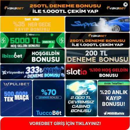
×
VOREDBET GİRİŞ İÇİN TIKLAYINIZ!