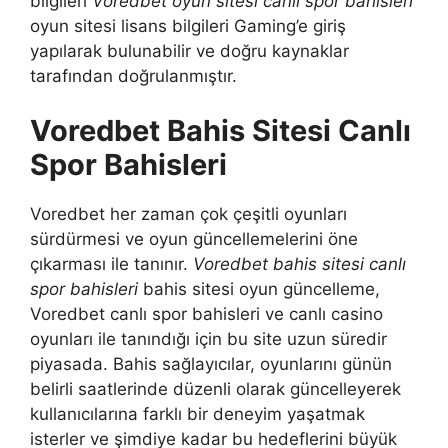
bilgileri
Voredbet oyun sitesi canlı spor bahisleri
oyun sitesi lisans bilgileri Gaming’e giriş
yapılarak bulunabilir ve doğru kaynaklar
tarafından doğrulanmıştır.
Voredbet Bahis Sitesi Canlı
Spor Bahisleri
Voredbet her zaman çok çeşitli oyunları
sürdürmesi ve oyun güncellemelerini öne
çıkarması ile tanınır.
Voredbet bahis sitesi canlı
spor bahisleri
bahis sitesi oyun güncelleme,
Voredbet canlı spor bahisleri ve canlı casino
oyunları ile tanındığı için bu site uzun süredir
piyasada. Bahis sağlayıcılar, oyunlarını günün
belirli saatlerinde düzenli olarak güncelleyerek
kullanıcılarına farklı bir deneyim yaşatmak
isterler ve şimdiye kadar bu hedeflerini büyük