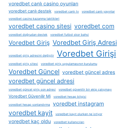
voredbet canlı casino oyunları
voredbet canlı destek
voredbet canlı tv
voredbet canlı yayınlar
voredbet casino kazanma taktikleri
voredbet casino sitesi
voredbet com
voredbet doğrudan destek
voredbet futbol skor bahsi
Voredbet Giriş Adresi
Voredbet Giriş
Voredbet Girişi
voredbet giriş adresini değiştir
voredbet giriş sitesi
voredbet giriş uygulamasının kurulumu
Voredbet Güncel
voredbet güncel adres
voredbet güncel adresi
voredbet güncel giriş son adresi
voredbet güvenilir bir ekip çalışmayı
Voredbet Güvenilir Mi
voredbet hesap bilgisi
voredbet instagram
voredbet hesap sonlandırma
voredbet kayit
voredbet kayıt olurken ne i̇stiyor
voredbet kaç oldu
voredbet kullanıcıları