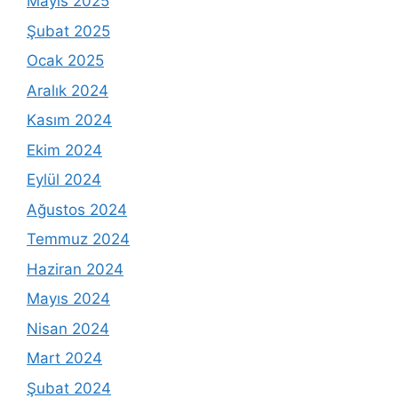
Mayıs 2025
Şubat 2025
Ocak 2025
Aralık 2024
Kasım 2024
Ekim 2024
Eylül 2024
Ağustos 2024
Temmuz 2024
Haziran 2024
Mayıs 2024
Nisan 2024
Mart 2024
Şubat 2024