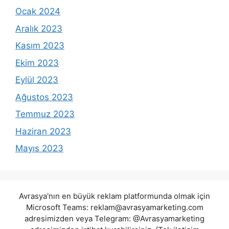
Ocak 2024
Aralık 2023
Kasım 2023
Ekim 2023
Eylül 2023
Ağustos 2023
Temmuz 2023
Haziran 2023
Mayıs 2023
Avrasya'nın en büyük reklam platformunda olmak için
Microsoft Teams:
reklam@avrasyamarketing.com
adresimizden veya Telegram: @Avrasyamarketing