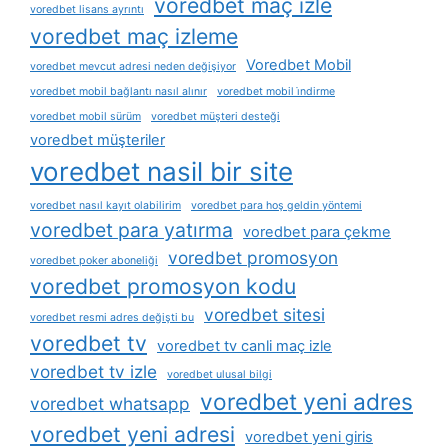
voredbet maç izle
voredbet lisans ayrıntı
voredbet maç izleme
Voredbet Mobil
voredbet mevcut adresi neden değişiyor
voredbet mobil bağlantı nasıl alınır
voredbet mobil i̇ndirme
voredbet mobil sürüm
voredbet müşteri desteği
voredbet müşteriler
voredbet nasil bir site
voredbet nasıl kayıt olabilirim
voredbet para hoş geldin yöntemi
voredbet para yatırma
voredbet para çekme
voredbet promosyon
voredbet poker aboneliği
voredbet promosyon kodu
voredbet sitesi
voredbet resmi adres değişti bu
voredbet tv
voredbet tv canli maç izle
voredbet tv izle
voredbet ulusal bilgi
voredbet yeni adres
voredbet whatsapp
voredbet yeni adresi
voredbet yeni giris