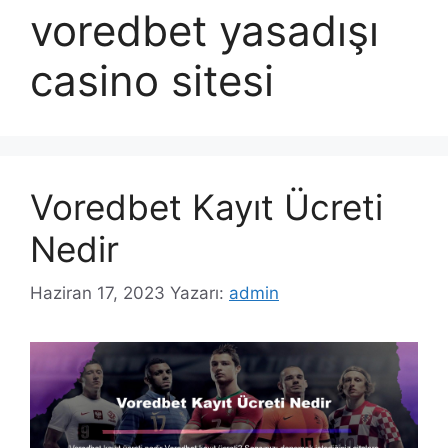
voredbet yasadışı
casino sitesi
Voredbet Kayıt Ücreti
Nedir
Haziran 17, 2023
Yazarı:
admin