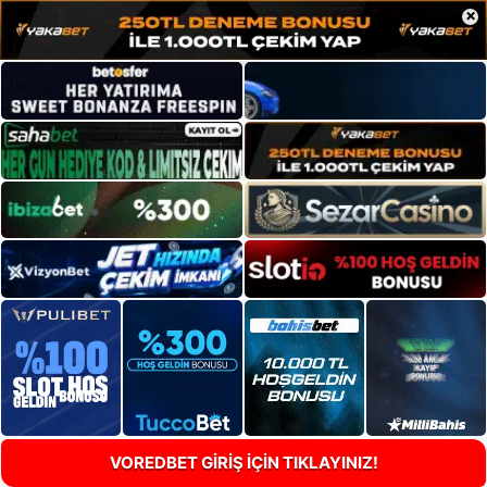
×
VOREDBET GİRİŞ İÇİN TIKLAYINIZ!