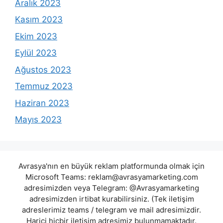
Aralık 2023
Kasım 2023
Ekim 2023
Eylül 2023
Ağustos 2023
Temmuz 2023
Haziran 2023
Mayıs 2023
Avrasya'nın en büyük reklam platformunda olmak için
Microsoft Teams:
reklam@avrasyamarketing.com
adresimizden veya Telegram: @Avrasyamarketing
adresimizden irtibat kurabilirsiniz. (Tek iletişim
adreslerimiz teams / telegram ve mail adresimizdir.
Harici hiçbir iletişim adresimiz bulunmamaktadır.