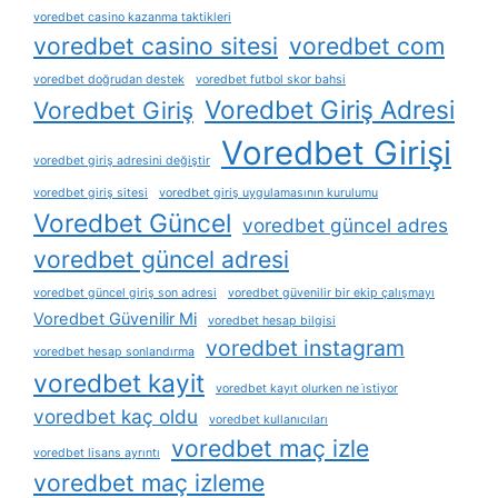
voredbet casino kazanma taktikleri
voredbet casino sitesi
voredbet com
voredbet doğrudan destek
voredbet futbol skor bahsi
Voredbet Giriş Adresi
Voredbet Giriş
Voredbet Girişi
voredbet giriş adresini değiştir
voredbet giriş sitesi
voredbet giriş uygulamasının kurulumu
Voredbet Güncel
voredbet güncel adres
voredbet güncel adresi
voredbet güncel giriş son adresi
voredbet güvenilir bir ekip çalışmayı
Voredbet Güvenilir Mi
voredbet hesap bilgisi
voredbet instagram
voredbet hesap sonlandırma
voredbet kayit
voredbet kayıt olurken ne i̇stiyor
voredbet kaç oldu
voredbet kullanıcıları
voredbet maç izle
voredbet lisans ayrıntı
voredbet maç izleme