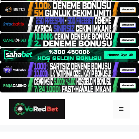
İçeriğe
atla
Menü