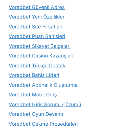
Voredbet Güvenli Adres
Voredbet Yeni Özellikler
Voredbet Site Fırsatları
Voredbet Puan Bahisleri
Voredbet Şikayet Belgeleri
Voredbet Casino Kazançları
Voredbet Türkçe Destek
Voredbet Bahis Lideri
Voredbet Abonelik Oluşturma
Voredbet Mobil Giriş
Voredbet Giriş Sorunu Çözümü
Voredbet Oyun Devamı
Voredbet Çekme Prosedürleri