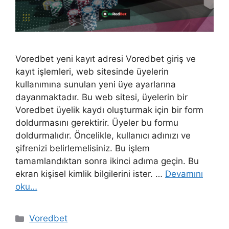
Voredbet yeni kayıt adresi Voredbet giriş ve
kayıt işlemleri, web sitesinde üyelerin
kullanımına sunulan yeni üye ayarlarına
dayanmaktadır. Bu web sitesi, üyelerin bir
Voredbet üyelik kaydı oluşturmak için bir form
doldurmasını gerektirir. Üyeler bu formu
doldurmalıdır. Öncelikle, kullanıcı adınızı ve
şifrenizi belirlemelisiniz. Bu işlem
tamamlandıktan sonra ikinci adıma geçin. Bu
ekran kişisel kimlik bilgilerini ister. …
Devamını
oku…
Kategoriler
Voredbet