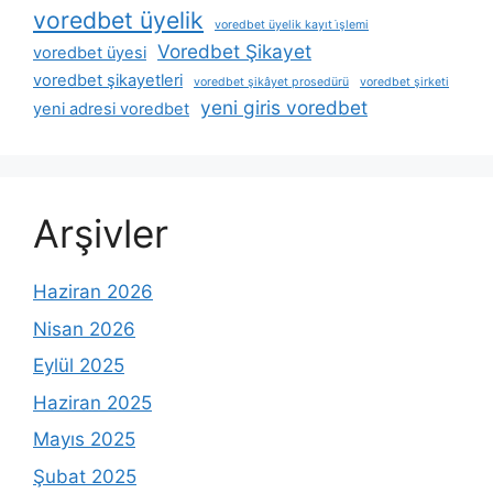
voredbet üyelik
voredbet üyelik kayıt i̇şlemi
Voredbet Şikayet
voredbet üyesi
voredbet şikayetleri
voredbet şikâyet prosedürü
voredbet şirketi
yeni giris voredbet
yeni adresi voredbet
Arşivler
Haziran 2026
Nisan 2026
Eylül 2025
Haziran 2025
Mayıs 2025
Şubat 2025