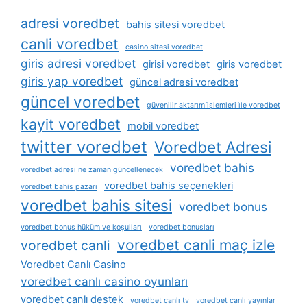
adresi voredbet
bahis sitesi voredbet
canli voredbet
casino sitesi voredbet
giris adresi voredbet
girisi voredbet
giris voredbet
giris yap voredbet
güncel adresi voredbet
güncel voredbet
güvenilir aktarım i̇şlemleri i̇le voredbet
kayit voredbet
mobil voredbet
twitter voredbet
Voredbet Adresi
voredbet bahis
voredbet adresi ne zaman güncellenecek
voredbet bahis seçenekleri
voredbet bahis pazarı
voredbet bahis sitesi
voredbet bonus
voredbet bonus hüküm ve koşulları
voredbet bonusları
voredbet canli maç izle
voredbet canli
Voredbet Canlı Casino
voredbet canlı casino oyunları
voredbet canlı destek
voredbet canlı tv
voredbet canlı yayınlar