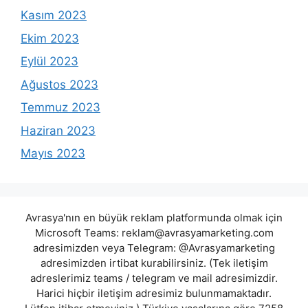
Kasım 2023
Ekim 2023
Eylül 2023
Ağustos 2023
Temmuz 2023
Haziran 2023
Mayıs 2023
Avrasya'nın en büyük reklam platformunda olmak için
Microsoft Teams:
reklam@avrasyamarketing.com
adresimizden veya Telegram: @Avrasyamarketing
adresimizden irtibat kurabilirsiniz. (Tek iletişim
adreslerimiz teams / telegram ve mail adresimizdir.
Harici hiçbir iletişim adresimiz bulunmamaktadır.