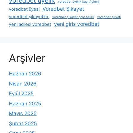
voredbet üyelik
voredbet üyelik kayıt i̇şlemi
Voredbet Şikayet
voredbet üyesi
voredbet şikayetleri
voredbet şikâyet prosedürü
voredbet şirketi
yeni giris voredbet
yeni adresi voredbet
Arşivler
Haziran 2026
Nisan 2026
Eylül 2025
Haziran 2025
Mayıs 2025
Şubat 2025