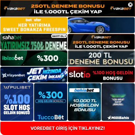
×
VOREDBET GİRİŞ İÇİN TIKLAYINIZ!