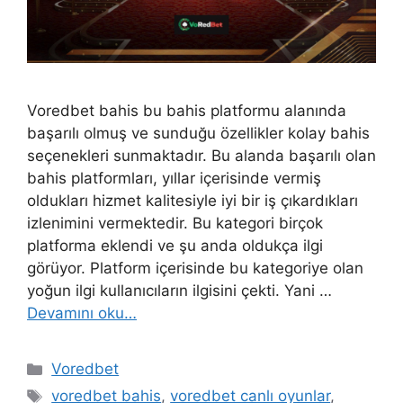
Voredbet bahis bu bahis platformu alanında
başarılı olmuş ve sunduğu özellikler kolay bahis
seçenekleri sunmaktadır. Bu alanda başarılı olan
bahis platformları, yıllar içerisinde vermiş
oldukları hizmet kalitesiyle iyi bir iş çıkardıkları
izlenimini vermektedir. Bu kategori birçok
platforma eklendi ve şu anda oldukça ilgi
görüyor. Platform içerisinde bu kategoriye olan
yoğun ilgi kullanıcıların ilgisini çekti. Yani …
Devamını oku…
Kategoriler
Voredbet
Etiketler
voredbet bahis
,
voredbet canlı oyunlar
,