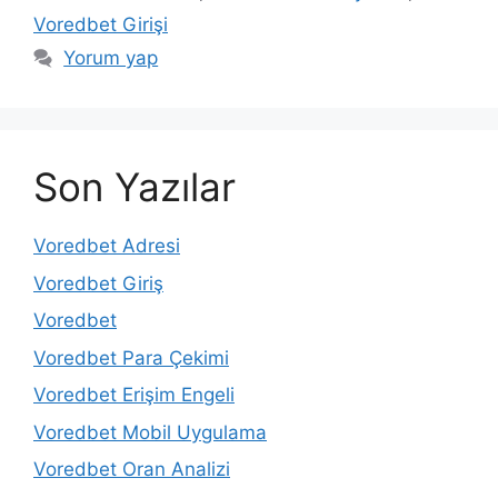
Voredbet Girişi
Yorum yap
Son Yazılar
Voredbet Adresi
Voredbet Giriş
Voredbet
Voredbet Para Çekimi
Voredbet Erişim Engeli
Voredbet Mobil Uygulama
Voredbet Oran Analizi