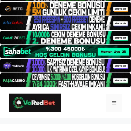
İçeriğe
atla
Menü