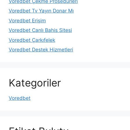
Voredbet Çekme Prosedürleri
Voredbet Tv Yayın Donar Mı
Voredbet Erişim
Voredbet Canlı Bahis Sitesi
Voredbet Çarkıfelek
Voredbet Destek Hizmetleri
Kategoriler
Voredbet