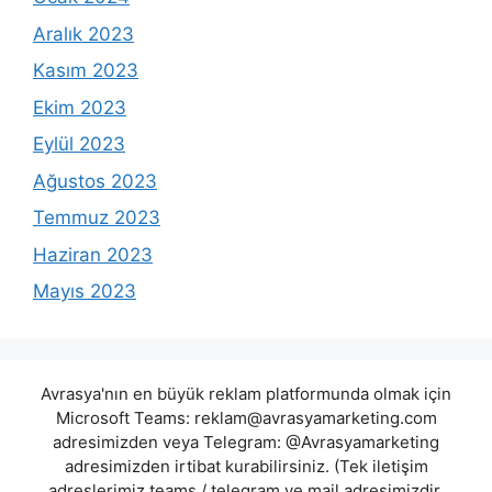
Aralık 2023
Kasım 2023
Ekim 2023
Eylül 2023
Ağustos 2023
Temmuz 2023
Haziran 2023
Mayıs 2023
Avrasya'nın en büyük reklam platformunda olmak için
Microsoft Teams:
reklam@avrasyamarketing.com
adresimizden veya Telegram: @Avrasyamarketing
adresimizden irtibat kurabilirsiniz. (Tek iletişim
adreslerimiz teams / telegram ve mail adresimizdir.