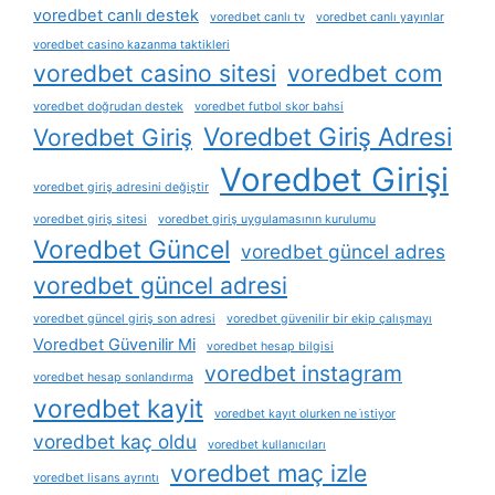
voredbet canlı destek
voredbet canlı tv
voredbet canlı yayınlar
voredbet casino kazanma taktikleri
voredbet casino sitesi
voredbet com
voredbet doğrudan destek
voredbet futbol skor bahsi
Voredbet Giriş Adresi
Voredbet Giriş
Voredbet Girişi
voredbet giriş adresini değiştir
voredbet giriş sitesi
voredbet giriş uygulamasının kurulumu
Voredbet Güncel
voredbet güncel adres
voredbet güncel adresi
voredbet güncel giriş son adresi
voredbet güvenilir bir ekip çalışmayı
Voredbet Güvenilir Mi
voredbet hesap bilgisi
voredbet instagram
voredbet hesap sonlandırma
voredbet kayit
voredbet kayıt olurken ne i̇stiyor
voredbet kaç oldu
voredbet kullanıcıları
voredbet maç izle
voredbet lisans ayrıntı