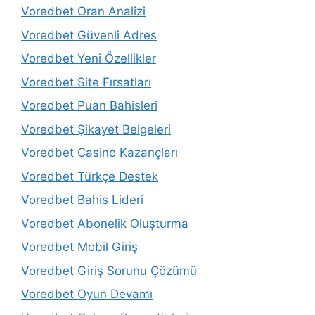
Voredbet Oran Analizi
Voredbet Güvenli Adres
Voredbet Yeni Özellikler
Voredbet Site Fırsatları
Voredbet Puan Bahisleri
Voredbet Şikayet Belgeleri
Voredbet Casino Kazançları
Voredbet Türkçe Destek
Voredbet Bahis Lideri
Voredbet Abonelik Oluşturma
Voredbet Mobil Giriş
Voredbet Giriş Sorunu Çözümü
Voredbet Oyun Devamı