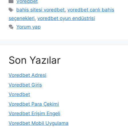
Kategoriler
Voredbet
Etiketler
bahis sitesi voredbet
,
voredbet canlı bahis
seçenekleri
,
voredbet oyun endüstrisi
Yorum yap
Son Yazılar
Voredbet Adresi
Voredbet Giriş
Voredbet
Voredbet Para Çekimi
Voredbet Erişim Engeli
Voredbet Mobil Uygulama