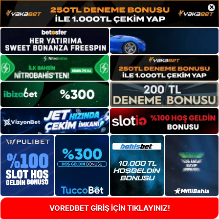
×
VOREDBET GİRİŞ İÇİN TIKLAYINIZ!