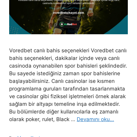
Voredbet canlı bahis seçenekleri Voredbet canlı
bahis seçenekleri, dakikalar içinde veya canlı
casinoda oynanabilen spor bahisleri şeklindedir.
Bu sayede istediğiniz zaman spor bahislerine
başlayabilirsiniz. Canlı casinolar ise kısmen
programlama guruları tarafından tasarlanmakta
ve casinolar gibi fiziksel işletmeleri örnek alarak
sağlam bir altyapı temeline inşa edilmektedir.
Bu bölümlerde diğer kullanıcılarla eş zamanlı
olarak poker, rulet, Black …
Devamını oku…