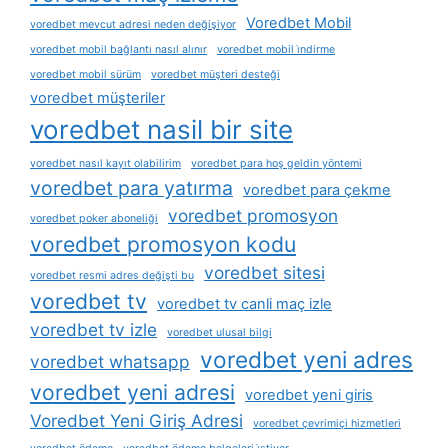
Voredbet Mobil
voredbet mevcut adresi neden değişiyor
voredbet mobil bağlantı nasıl alınır
voredbet mobil i̇ndirme
voredbet mobil sürüm
voredbet müşteri desteği
voredbet müşteriler
voredbet nasil bir site
voredbet nasıl kayıt olabilirim
voredbet para hoş geldin yöntemi
voredbet para yatırma
voredbet para çekme
voredbet promosyon
voredbet poker aboneliği
voredbet promosyon kodu
voredbet sitesi
voredbet resmi adres değişti bu
voredbet tv
voredbet tv canli maç izle
voredbet tv izle
voredbet ulusal bilgi
voredbet yeni adres
voredbet whatsapp
voredbet yeni adresi
voredbet yeni giris
Voredbet Yeni Giriş Adresi
voredbet çevrimiçi hizmetleri