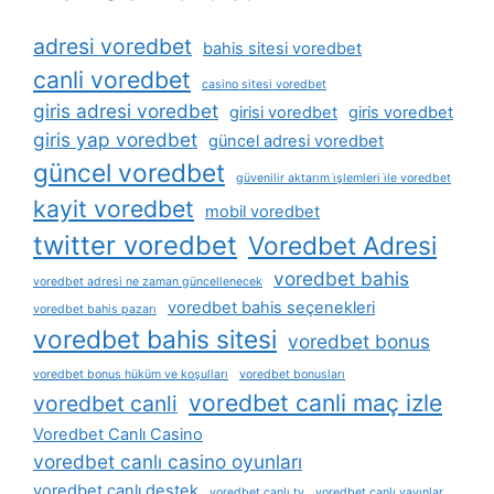
adresi voredbet
bahis sitesi voredbet
canli voredbet
casino sitesi voredbet
giris adresi voredbet
girisi voredbet
giris voredbet
giris yap voredbet
güncel adresi voredbet
güncel voredbet
güvenilir aktarım i̇şlemleri i̇le voredbet
kayit voredbet
mobil voredbet
twitter voredbet
Voredbet Adresi
voredbet bahis
voredbet adresi ne zaman güncellenecek
voredbet bahis seçenekleri
voredbet bahis pazarı
voredbet bahis sitesi
voredbet bonus
voredbet bonus hüküm ve koşulları
voredbet bonusları
voredbet canli maç izle
voredbet canli
Voredbet Canlı Casino
voredbet canlı casino oyunları
voredbet canlı destek
voredbet canlı tv
voredbet canlı yayınlar