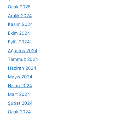
Ocak 2025
Aralık 2024
Kasım 2024
Ekim 2024
Eylül 2024
Ağustos 2024
Temmuz 2024
Haziran 2024
Mayıs 2024
Nisan 2024
Mart 2024
Şubat 2024
Ocak 2024