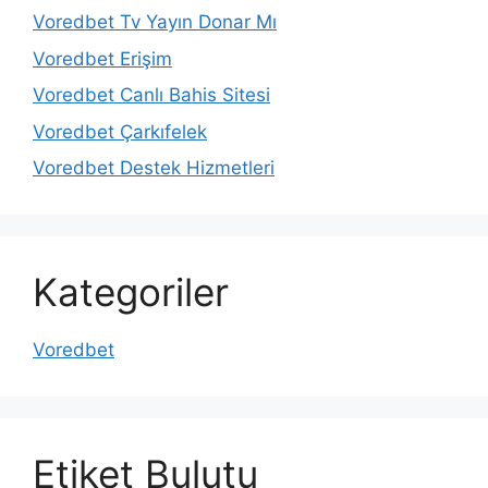
Voredbet Tv Yayın Donar Mı
Voredbet Erişim
Voredbet Canlı Bahis Sitesi
Voredbet Çarkıfelek
Voredbet Destek Hizmetleri
Kategoriler
Voredbet
Etiket Bulutu