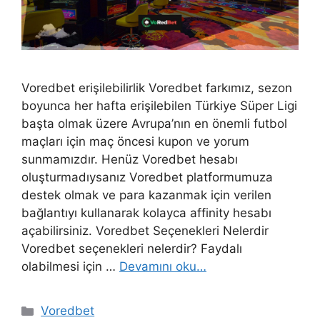
Voredbet erişilebilirlik Voredbet farkımız, sezon
boyunca her hafta erişilebilen Türkiye Süper Ligi
başta olmak üzere Avrupa’nın en önemli futbol
maçları için maç öncesi kupon ve yorum
sunmamızdır. Henüz Voredbet hesabı
oluşturmadıysanız Voredbet platformumuza
destek olmak ve para kazanmak için verilen
bağlantıyı kullanarak kolayca affinity hesabı
açabilirsiniz. Voredbet Seçenekleri Nelerdir
Voredbet seçenekleri nelerdir? Faydalı
olabilmesi için …
Devamını oku…
Kategoriler
Voredbet