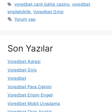
Etiketler
voredbet canlı bahis casino
,
voredbet
erişilebilirlik
,
Voredbet Girişi
Yorum yap
Son Yazılar
Voredbet Adresi
Voredbet Giriş
Voredbet
Voredbet Para Çekimi
Voredbet Erişim Engeli
Voredbet Mobil Uygulama
Voredbet Oran Analizi