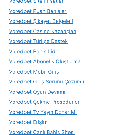
Voredbet Site Fırsatları
Voredbet Puan Bahisleri
Voredbet Şikayet Belgeleri
Voredbet Casino Kazançları
Voredbet Türkçe Destek
Voredbet Bahis Lideri
Voredbet Abonelik Oluşturma
Voredbet Mobil Giriş
Voredbet Giriş Sorunu Çözümü
Voredbet Oyun Devamı
Voredbet Çekme Prosedürleri
Voredbet Tv Yayın Donar Mı
Voredbet Erişim
Voredbet Canlı Bahis Sitesi