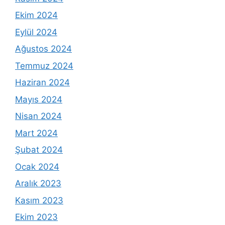
Ekim 2024
Eylül 2024
Ağustos 2024
Temmuz 2024
Haziran 2024
Mayıs 2024
Nisan 2024
Mart 2024
Şubat 2024
Ocak 2024
Aralık 2023
Kasım 2023
Ekim 2023