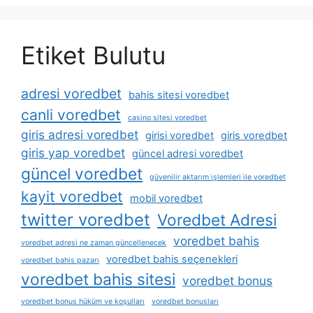
Etiket Bulutu
adresi voredbet
bahis sitesi voredbet
canli voredbet
casino sitesi voredbet
giris adresi voredbet
girisi voredbet
giris voredbet
giris yap voredbet
güncel adresi voredbet
güncel voredbet
güvenilir aktarım i̇şlemleri i̇le voredbet
kayit voredbet
mobil voredbet
twitter voredbet
Voredbet Adresi
voredbet bahis
voredbet adresi ne zaman güncellenecek
voredbet bahis seçenekleri
voredbet bahis pazarı
voredbet bahis sitesi
voredbet bonus
voredbet bonus hüküm ve koşulları
voredbet bonusları