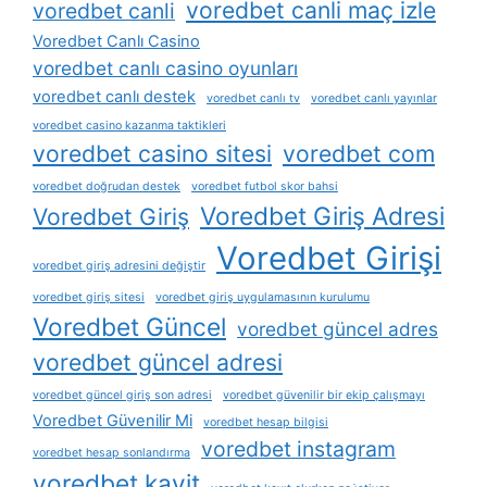
voredbet canli maç izle
voredbet canli
Voredbet Canlı Casino
voredbet canlı casino oyunları
voredbet canlı destek
voredbet canlı tv
voredbet canlı yayınlar
voredbet casino kazanma taktikleri
voredbet casino sitesi
voredbet com
voredbet doğrudan destek
voredbet futbol skor bahsi
Voredbet Giriş Adresi
Voredbet Giriş
Voredbet Girişi
voredbet giriş adresini değiştir
voredbet giriş sitesi
voredbet giriş uygulamasının kurulumu
Voredbet Güncel
voredbet güncel adres
voredbet güncel adresi
voredbet güncel giriş son adresi
voredbet güvenilir bir ekip çalışmayı
Voredbet Güvenilir Mi
voredbet hesap bilgisi
voredbet instagram
voredbet hesap sonlandırma
voredbet kayit