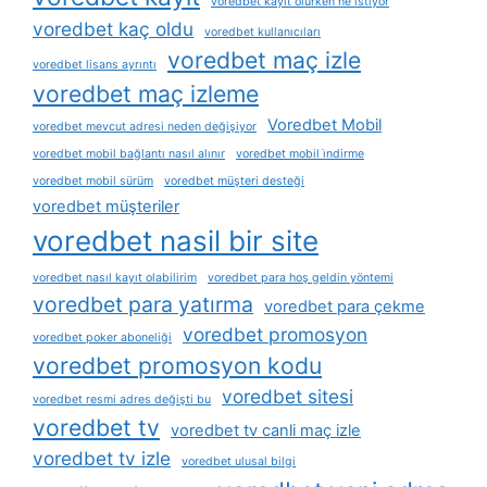
voredbet kayıt olurken ne i̇stiyor
voredbet kaç oldu
voredbet kullanıcıları
voredbet maç izle
voredbet lisans ayrıntı
voredbet maç izleme
Voredbet Mobil
voredbet mevcut adresi neden değişiyor
voredbet mobil bağlantı nasıl alınır
voredbet mobil i̇ndirme
voredbet mobil sürüm
voredbet müşteri desteği
voredbet müşteriler
voredbet nasil bir site
voredbet nasıl kayıt olabilirim
voredbet para hoş geldin yöntemi
voredbet para yatırma
voredbet para çekme
voredbet promosyon
voredbet poker aboneliği
voredbet promosyon kodu
voredbet sitesi
voredbet resmi adres değişti bu
voredbet tv
voredbet tv canli maç izle
voredbet tv izle
voredbet ulusal bilgi