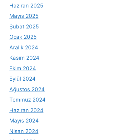
Haziran 2025
Mayıs 2025
Şubat 2025
Ocak 2025
Aralık 2024
Kasım 2024
Ekim 2024
Eylül 2024
Ağustos 2024
Temmuz 2024
Haziran 2024
Mayıs 2024
Nisan 2024