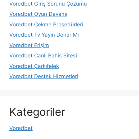
Voredbet Giriş Sorunu Çözümü
Voredbet Oyun Devamı
Voredbet Çekme Prosedürleri
Voredbet Tv Yayın Donar Mı
Voredbet Erişim
Voredbet Canlı Bahis Sitesi
Voredbet Çarkıfelek
Voredbet Destek Hizmetleri
Kategoriler
Voredbet