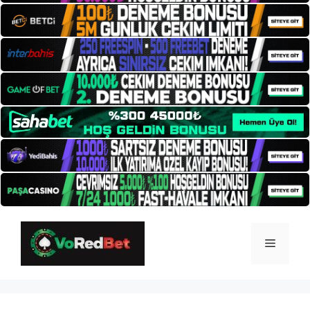
İçeriğe
atla
Menü