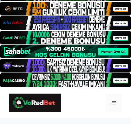
İçeriğe
atla
Menü