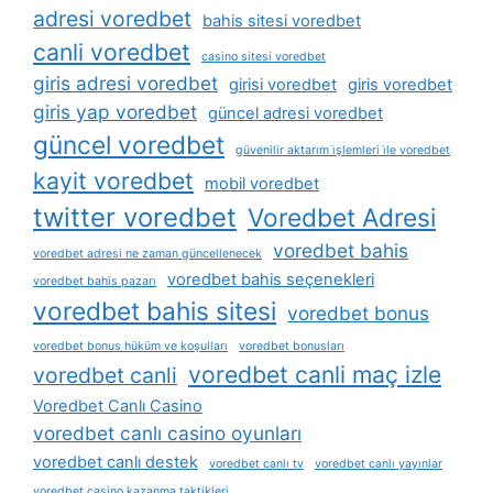
adresi voredbet
bahis sitesi voredbet
canli voredbet
casino sitesi voredbet
giris adresi voredbet
girisi voredbet
giris voredbet
giris yap voredbet
güncel adresi voredbet
güncel voredbet
güvenilir aktarım i̇şlemleri i̇le voredbet
kayit voredbet
mobil voredbet
twitter voredbet
Voredbet Adresi
voredbet bahis
voredbet adresi ne zaman güncellenecek
voredbet bahis seçenekleri
voredbet bahis pazarı
voredbet bahis sitesi
voredbet bonus
voredbet bonus hüküm ve koşulları
voredbet bonusları
voredbet canli maç izle
voredbet canli
Voredbet Canlı Casino
voredbet canlı casino oyunları
voredbet canlı destek
voredbet canlı tv
voredbet canlı yayınlar
voredbet casino kazanma taktikleri