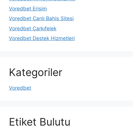
Voredbet Erişim
Voredbet Canlı Bahis Sitesi
Voredbet Çarkıfelek
Voredbet Destek Hizmetleri
Kategoriler
Voredbet
Etiket Bulutu