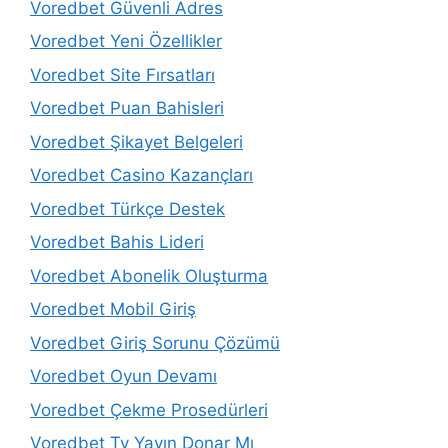
Voredbet Güvenli Adres
Voredbet Yeni Özellikler
Voredbet Site Fırsatları
Voredbet Puan Bahisleri
Voredbet Şikayet Belgeleri
Voredbet Casino Kazançları
Voredbet Türkçe Destek
Voredbet Bahis Lideri
Voredbet Abonelik Oluşturma
Voredbet Mobil Giriş
Voredbet Giriş Sorunu Çözümü
Voredbet Oyun Devamı
Voredbet Çekme Prosedürleri
Voredbet Tv Yayın Donar Mı