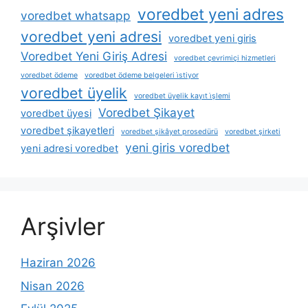
voredbet yeni adres
voredbet whatsapp
voredbet yeni adresi
voredbet yeni giris
Voredbet Yeni Giriş Adresi
voredbet çevrimiçi hizmetleri
voredbet ödeme
voredbet ödeme belgeleri i̇stiyor
voredbet üyelik
voredbet üyelik kayıt i̇şlemi
Voredbet Şikayet
voredbet üyesi
voredbet şikayetleri
voredbet şikâyet prosedürü
voredbet şirketi
yeni giris voredbet
yeni adresi voredbet
Arşivler
Haziran 2026
Nisan 2026