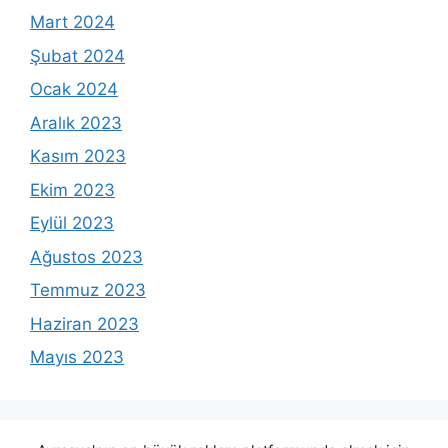
Mart 2024
Şubat 2024
Ocak 2024
Aralık 2023
Kasım 2023
Ekim 2023
Eylül 2023
Ağustos 2023
Temmuz 2023
Haziran 2023
Mayıs 2023