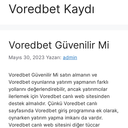
Voredbet Kaydı
Voredbet Güvenilir Mi
Mayıs 30, 2023
Yazarı:
admin
Voredbet Güvenilir Mi satın almanın ve
Voredbet oyunlarına yatırım yapmanın farklı
yollarını değerlendirebilir, ancak yatırımcılar
ilerlemek için Voredbet canlı web sitesinden
destek almalıdır. Çünkü Voredbet canlı
sayfasında Voredbet giriş programına ek olarak,
oynarken yatırım yapma imkanı da vardır.
Voredbet canlı web sitesini diğer tüccar