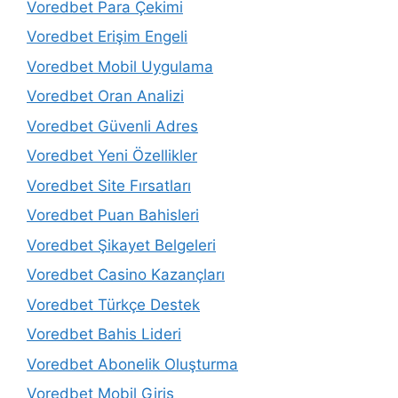
Voredbet Para Çekimi
Voredbet Erişim Engeli
Voredbet Mobil Uygulama
Voredbet Oran Analizi
Voredbet Güvenli Adres
Voredbet Yeni Özellikler
Voredbet Site Fırsatları
Voredbet Puan Bahisleri
Voredbet Şikayet Belgeleri
Voredbet Casino Kazançları
Voredbet Türkçe Destek
Voredbet Bahis Lideri
Voredbet Abonelik Oluşturma
Voredbet Mobil Giriş