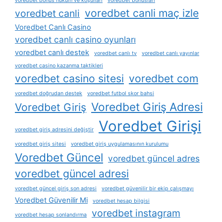
voredbet bonus hüküm ve koşulları
voredbet bonusları
voredbet canli maç izle
voredbet canli
Voredbet Canlı Casino
voredbet canlı casino oyunları
voredbet canlı destek
voredbet canlı tv
voredbet canlı yayınlar
voredbet casino kazanma taktikleri
voredbet casino sitesi
voredbet com
voredbet doğrudan destek
voredbet futbol skor bahsi
Voredbet Giriş Adresi
Voredbet Giriş
Voredbet Girişi
voredbet giriş adresini değiştir
voredbet giriş sitesi
voredbet giriş uygulamasının kurulumu
Voredbet Güncel
voredbet güncel adres
voredbet güncel adresi
voredbet güncel giriş son adresi
voredbet güvenilir bir ekip çalışmayı
Voredbet Güvenilir Mi
voredbet hesap bilgisi
voredbet instagram
voredbet hesap sonlandırma