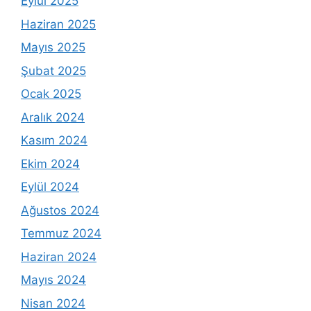
Eylül 2025
Haziran 2025
Mayıs 2025
Şubat 2025
Ocak 2025
Aralık 2024
Kasım 2024
Ekim 2024
Eylül 2024
Ağustos 2024
Temmuz 2024
Haziran 2024
Mayıs 2024
Nisan 2024