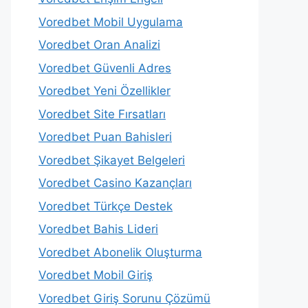
Voredbet Mobil Uygulama
Voredbet Oran Analizi
Voredbet Güvenli Adres
Voredbet Yeni Özellikler
Voredbet Site Fırsatları
Voredbet Puan Bahisleri
Voredbet Şikayet Belgeleri
Voredbet Casino Kazançları
Voredbet Türkçe Destek
Voredbet Bahis Lideri
Voredbet Abonelik Oluşturma
Voredbet Mobil Giriş
Voredbet Giriş Sorunu Çözümü