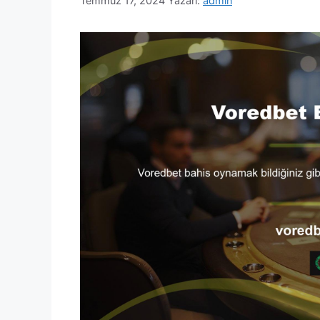
Temmuz 17, 2024
Yazarı:
admin